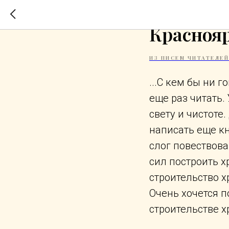
Из письм
Красноя
ИЗ ПИСЕМ ЧИТАТЕЛЕЙ
...С кем бы ни г
еще раз читать.
свету и чистоте.
написать еще кн
слог повествова
сил построить х
строительство х
Очень хочется 
строительстве х