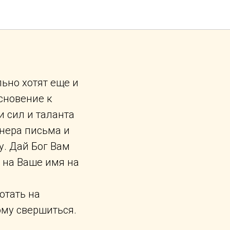
уэтук,
льно хотят еще и
сновение к
 и сил и таланта
анера письма и
у. Дай Бог Вам
 на Ваше имя на
отать на
ому свершиться.