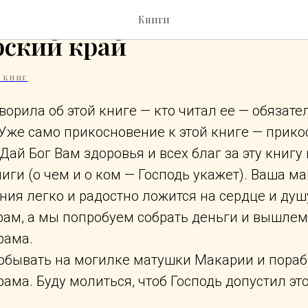
а Л.В. Шумовой, село Н-С
Книги
рский край
 КНИГ
оворила об этой книге — кто читал ее — обязате
 Уже само прикосновение к этой книге — прико
 Дай Бог Вам здоровья и всех благ за эту книгу
иги (о чем и о ком — Господь укажет). Ваша м
ния легко и радостно ложится на сердце и душ
рам, а мы попробуем собрать деньги и вышлем
рама.
побывать на могилке матушки Макарии и пораб
рама. Буду молиться, чтоб Господь допустил эт