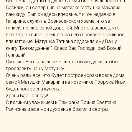
было благодатно на душе. С нами был священник отец
Василий, он совершил на могилке Матушки Макарии
панихиду. Был он здесь впервые, т.к. он недавно в
Гагарине, служит в Вознесенском храме, что за
линией, т.е. железной дорогой. Мне показалось, что
все, что он видел, слышал, на него произвело сильное
впечатление. Матушка Татиана подарила ему Вашу
книгу "Богом данная". Спаси Вас Господи, раб Божий
Геннадий.
Сколько Вы вкладываете сил, сколько души, чтобы
прославить нашу Матушку.
Очень рады все, что будет построен храм возле дома
самой Матушки Макарии и на источнике Пророка Ильи
будет построена купель.
Храни Вас Господи!
С великим уважением к Вам раба Божия Светлана
Рычихина и все мои духовные братия и сестры.