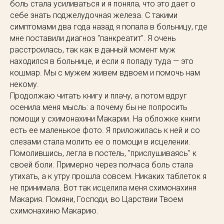
боль стала усиливаться и я поняла, что это дает о
себе знать поджелудочная железа. С такими
симптомами два года назад я попала в больницу, где
мне поставили диагноз "панкреатит". Я очень
расстроилась, так как в данный момент муж
находился в больнице, и если я попаду туда — это
кошмар. Мы с мужем живем вдвоем и помочь нам
некому.
Продолжаю читать книгу и плачу, а потом вдруг
осенила меня мысль: а почему бы не попросить
помощи у схимонахини Макарии. На обложке книги
есть ее маленькое фото. Я приложилась к ней и со
слезами стала молить ее о помощи в исцелении.
Помолившись, легла в постель, "прислушиваясь" к
своей боли. Примерно через полчаса боль стала
утихать, а к утру прошла совсем. Никаких таблеток я
не принимала. Вот так исцелила меня схимонахиня
Макария. Помяни, Господи, во Царствии Твоем
схимонахиню Макарию.