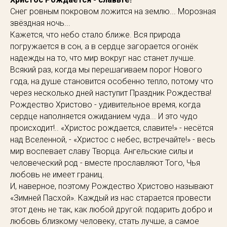
Снег ровным покровом ложится на землю... Морозная
звёздная ночь...
Кажется, что небо стало ближе. Вся природа
погружается в сон, а в сердце загорается огонёк
надежды на то, что мир вокруг нас станет лучше.
Всякий раз, когда мы перешагиваем порог Нового
года, на душе становится особенно тепло, потому что
через несколько дней наступит Праздник Рождества!
Рождество Христово - удивительное время, когда
сердце наполняется ожиданием чуда... И это чудо
происходит!.. «Христос рождается, славите!» - несётся
над Вселенной, - «Христос с небес, встречайте!» - весь
мир воспевает славу Творца. Ангельские силы и
человеческий род - вместе прославляют Того, Чья
любовь не имеет границ.
И, наверное, поэтому Рождество Христово называют
«Зимней Пасхой». Каждый из нас старается провести
этот день не так, как любой другой: подарить добро и
любовь близкому человеку, стать лучше, а самое