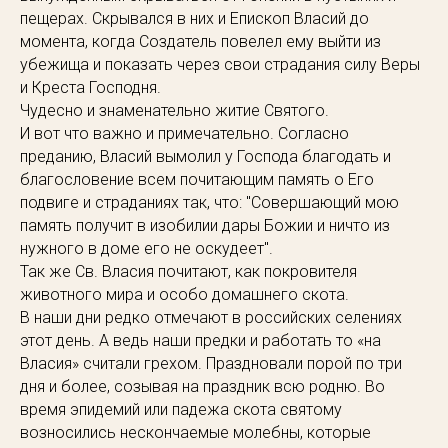
пещерах. Скрывался в них и Епископ Власий до
момента, когда Создатель повелел ему выйти из
убежища и показать через свои страдания силу Веры
и Креста Господня.⁣⁣
Чудесно и знаменательно житие Святого.⁣⁣
И вот что важно и примечательно. Согласно
преданию, Власий вымолил у Господа благодать и
благословение всем почитающим память о Его
подвиге и страданиях так, что: "Совершающий мою
память получит в изобилии дары Божии и ничто из
нужного в доме его не оскудеет".⁣⁣
Так же Св. Власия почитают, как покровителя
животного мира и особо домашнего скота.⁣⁣
В наши дни редко отмечают в российских селениях
этот день. А ведь наши предки и работать то «на
Власия» считали грехом. Праздновали порой по три
дня и более, созывая на праздник всю родню. Во
время эпидемий или падежа скота святому
возносились нескончаемые молебны, которые