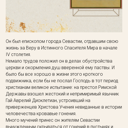
Он был епископом города Севастии, отдавшим свою
жизнь за Веру в Истинного Спасителя Мира в начале
IV столетия.⁣⁣
Немало трудов положил он в делах обустройства
церкви и окормления душ вверенной ему паствы. И
было бы все хорошо в жизни этого кроткого
подвижника, если бы не послал Господь в тот период
христианам великое испытание: на престол Римской
Державы взошел жестокий и непримиримый язычник
Гай Аврелий Диоклетиан, устроивший на
приверженцев Христова Учения невиданные в истории
человечества кровавые гонения.⁣⁣
Много мучений принес он жителям Севастии
вынужденным скрываться от гонений в пустынях и