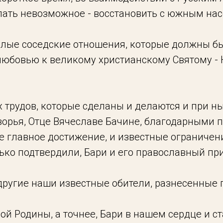
лать невозможное - восстановить с южным на
ёплые соседские отношения, которые должны бы
юбовью к великому христианскому Святому -
х трудов, которые сделаны и делаются и при 
ворья, Отце Вячеславе Бачине, благодарными
е главное достижение, и известные ограничен
ько подтвердили, Бари и его православный при
 другие наши известные обители, разнесенные 
й Родины, а точнее, Бари в нашем сердце и с