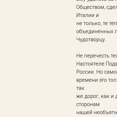
Обществом, сде
Италии и
не только, те т
объединённых л
Чудотворцу.
Не перечесть те
Настоятеле Под
России. Но само
времени это тол
так
же дорог, как и
сторонам
нашей необъятно