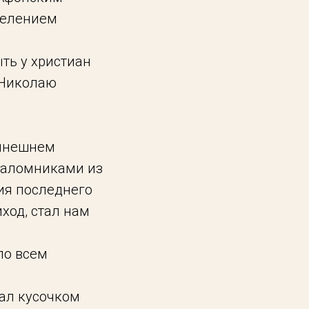
селением
ть у христиан
 Николаю
нынешнем
 паломниками из
ия последнего
ход, стал нам
по всем
тал кусочком