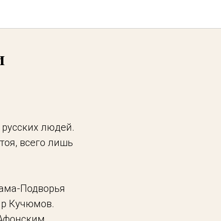
и
 русских людей.
тоя, всего лишь
рама-Подворья
ир Кучюмов.
 Афонским