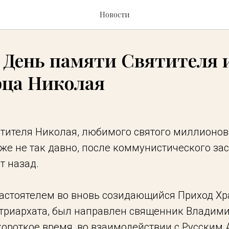
Новости
 День памяти Святителя 
рца Николая
тителя Николая, любимого святого миллионов
же не так давно, после коммунистического зас
т назад.
настоятелем во вновь созидающийся Приход Х
триархата, был направлен священник Владим
короткое время, во взаимодействии с Русским