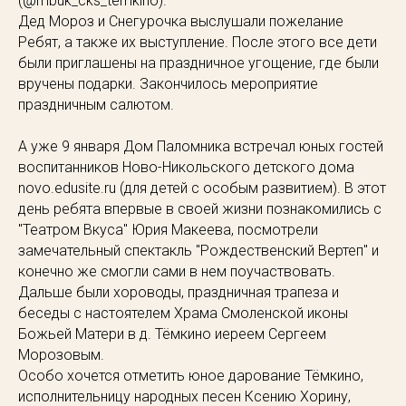
(
@mbuk_cks_temkino
).
Дед Мороз и Снегурочка выслушали пожелание
Ребят, а также их выступление. После этого все дети
были приглашены на праздничное угощение, где были
вручены подарки. Закончилось мероприятие
праздничным салютом.
А уже 9 января Дом Паломника встречал юных гостей
воспитанников Ново-Никольского детского дома
novo.edusite.ru
(для детей с особым развитием). В этот
день ребята впервые в своей жизни познакомились с
"Театром Вкуса" Юрия Макеева, посмотрели
замечательный спектакль "Рождественский Вертеп" и
конечно же смогли сами в нем поучаствовать.
Дальше были хороводы, праздничная трапеза и
беседы с настоятелем Храма Смоленской иконы
Божьей Матери в д. Тёмкино иереем Сергеем
Морозовым.
Особо хочется отметить юное дарование Тёмкино,
исполнительницу народных песен Ксению Хорину,