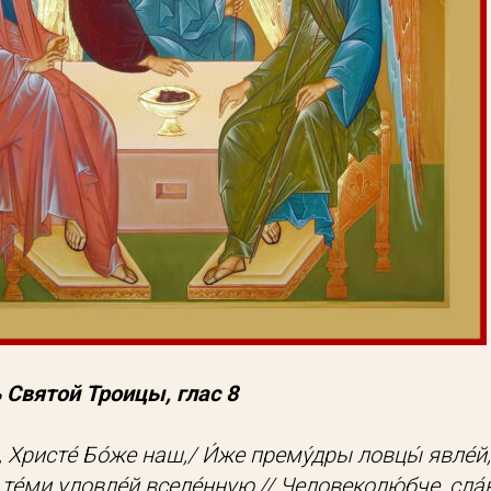
 Святой Троицы, глас 8
, Христе́ Бо́же наш,/ И́же прему́дры ловцы́ явле́й
и те́ми уловле́й вселе́нную,// Человеколю́бче, сла́в