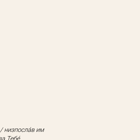
,/ низпосла́в им
а Тебе́.