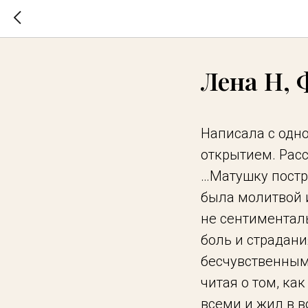
Лена Н, 
Написала с одн
открытием. Расс
…Матушку постри
была молитвой и
не сентиментал
боль и страдани
бесчувственным,
читая о том, ка
всеми и жил в в