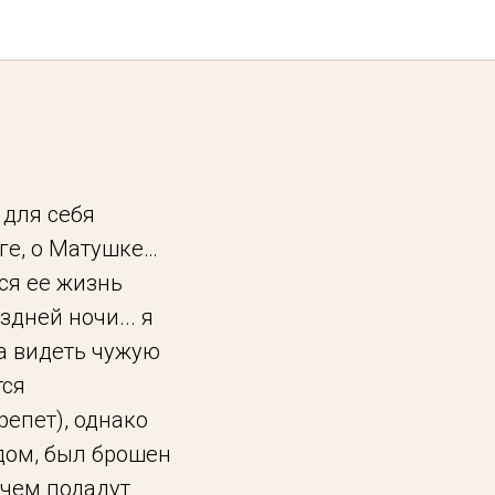
 для себя
иге, о Матушке…
ся ее жизнь
дней ночи... я
а видеть чужую
тся
репет), однако
удом, был брошен
 чем подадут