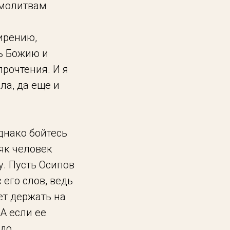
 молитвам
мирению,
ь Божию и
прочтения. И я
чла, да еще и
днако бойтесь
сяк человек
у. Пусть Осипов
с его слов, ведь
ет держать на
 А если ее
о. ..