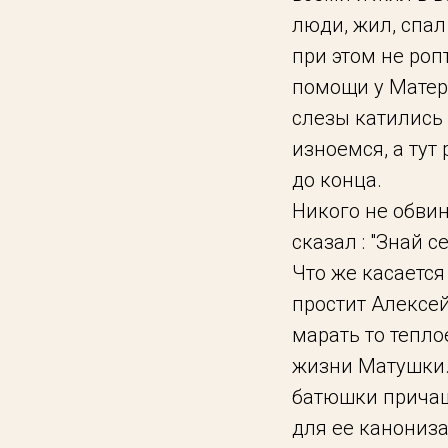
люди, жил, спал 
при этом не роп
помощи у Матери
слезы катились 
изноемся, а тут 
до конца.
Никого не обви
сказал : "Знай се
Что же касается т
простит Алексей,
марать то тепло
жизни Матушки. 
батюшки причащ
для ее канониз