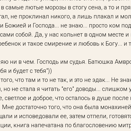
в самые лютые морозы в стогу сена, а то и прям
тал, не проклинал никого, а лишь плакал и мол
 Божией и Господа... не знаю... просто ком под
сами собой. Да, у нас кольнет в одном месте и
ребенок и такое смирение и любовь к Богу... и 
няю ни в чем. Господь им судья. Батюшка Амв
бя и будет с тебя"))
ого, что там и то не так, и это не эдак... Не зн
 но не стала я читать "его" доводы... слишком 
е, светлое и доброе, что осталось в душе после
Мне достаточно того, что она была монахиней
али и исповедовали ее, затем отпели, готовя
ации, книга напечатана по благословению мит