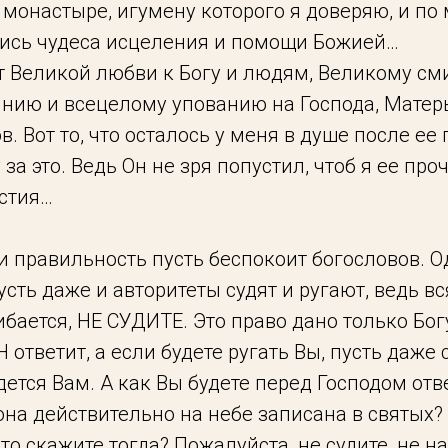
монастыре, игумену которого я доверяю, и по
лись чудеса исцеления и помощи Божией…
ит Великой любви к Богу и людям, Великому с
янию и всецелому упованию на Господа, Матер
. Вот то, что осталось у меня в душе после ее 
за это. Ведь Он не зря попустил, чтоб я ее про
стия…
 правильность пусть беспокоит богословов. О
пусть даже и авторитеты судят и ругают, ведь в
ибается, НЕ СУДИТЕ. Это право дано только Бог
ОН ответит, а если будете ругать Вы, пусть даже 
дется Вам. А как Вы будете перед Господом отв
 она действительно на небе записана в святых?
о скажите тогда? Пожалуйста, не судите, не над