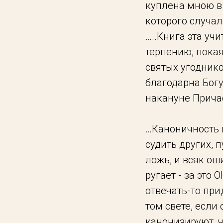
куплена мною в 
которого случа
…..Книга эта уч
терпению, пока
святых угодников
благодарна Богу 
накануне Прича
…Каноничность и
судить других, 
ложь, и всяк ош
ругает - за это 
отвечать-то при
том свете, если
канонизируют, чт