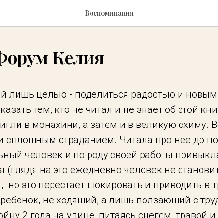
Воспоминания
Форум Келия
ой лишь целью - поделиться радостью и новым
казать тем, кто не читал и не знает об этой кн
гли в монахини, а затем и в великую схиму. В
 сплошным страданием. Читала про нее до поз
ьный человек и по роду своей работы привыкл
я (глядя на это ежедневно человек не станови
 но это перестает шокировать и приводить в т
к ребенок, не ходящий, а лишь ползающий с тр
ойну 2 года на улице, питаясь снегом, травой и