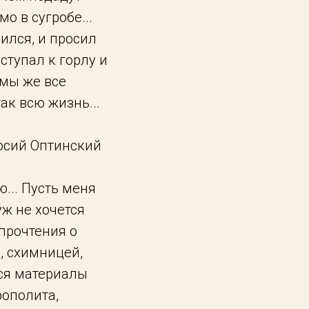
о в сугробе...
ился, и просил
ступал к горлу и
 мы же все
так всю жизнь...
росий Оптинский
аю... Пусть меня
уж не хочется
 прочтения о
, схимницей,
тся материалы
рополита,