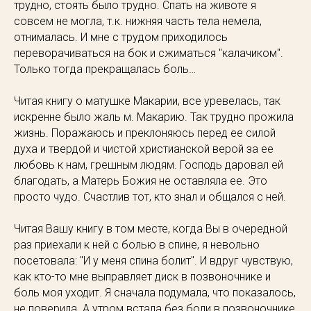
трудно, стоять было трудно. Спать на животе я
совсем не могла, т.к. нижняя часть тела немела,
отнималась. И мне с трудом приходилось
переворачиваться на бок и сжиматься "калачиком".
Только тогда прекращалась боль…
Читая книгу о матушке Макарии, все уревелась, так
искренне было жаль м. Макарию. Так трудно прожила
жизнь. Поражаюсь и преклоняюсь перед ее силой
духа и твердой и чистой христианской верой за ее
любовь к нам, грешным людям. Господь даровал ей
благодать, а Матерь Божия не оставляла ее. Это
просто чудо. Счастлив тот, кто знал и общался с ней.
Читая Вашу книгу в том месте, когда Вы в очередной
раз приехали к ней с болью в спине, я невольно
посетовала: "И у меня спина болит". И вдруг чувствую,
как кто-то мне выправляет диск в позвоночнике и
боль моя уходит. Я сначала подумала, что показалось,
не поверила. А утром встала без боли в позвоночнике